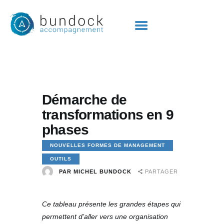
6 ÉVOLUTIONS
3 ACCOMPAGNEMENTS
Démarche de
MICHEL
transformations en 9
POINTS DE VUE
phases
OUTILS
NOUVELLES FORMES DE MANAGEMENT
BIBLIO
OUTILS
CONTACT
PAR
MICHEL BUNDOCK
PARTAGER
Ce tableau présente les grandes étapes qui
permettent d’aller vers une organisation