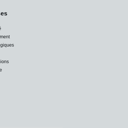
ses
é
ment
égiques
ions
re