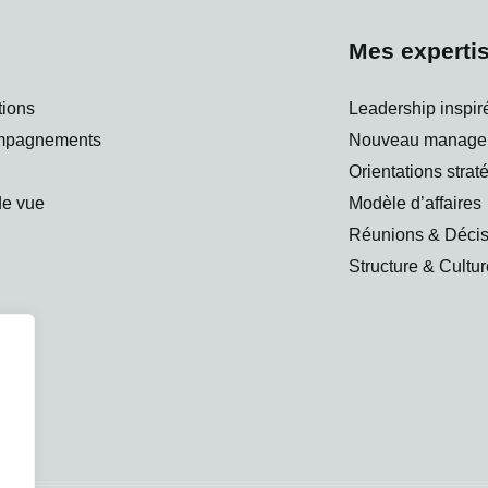
Mes experti
tions
Leadership inspir
mpagnements
Nouveau manage
Orientations strat
de vue
Modèle d’affaires
Réunions & Décis
Structure & Cultu