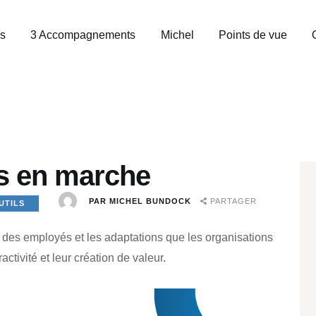
6 ÉVOLUTIONS
ns
3 Accompagnements
Michel
Points de vue
3
ACCOMPAGNEMENTS
MICHEL
POINTS DE VUE
ns en marche
OUTILS
PAR
MICHEL BUNDOCK
PARTAGER
UTILS
BIBLIO
s des employés et les adaptations que les organisations
CONTACT
activité et leur création de valeur.